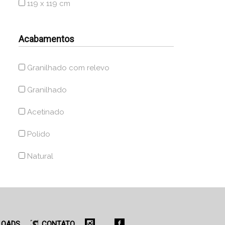
119 x 119 cm
Acabamentos
Granilhado com relevo
Granilhado
Acetinado
Polido
Natural
LOADS
CONTATO