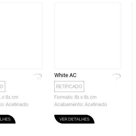
White AC
DO
RETIFICADO
1 x 61 cm
Formato: 81 x 81 cm
o: Acetinado
Acabamento: Acetinado
ALHES
VER DETALHES