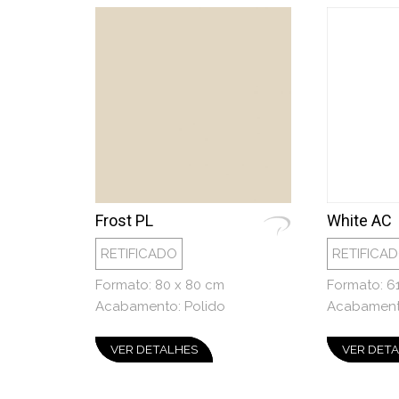
Frost PL
White AC
RETIFICADO
RETIFICA
Formato: 80 x 80 cm
Formato: 6
Acabamento: Polido
Acabament
VER DETALHES
VER DET